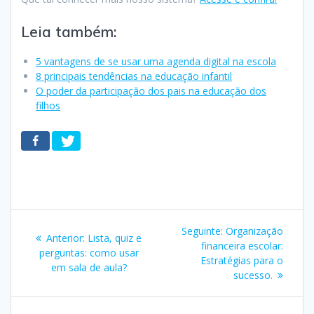
Leia também:
5 vantagens de se usar uma agenda digital na escola
8 principais tendências na educação infantil
O poder da participação dos pais na educação dos
filhos
Navegação
Post
Seguinte:
Organização
Post
Anterior:
Lista, quiz e
de
seguinte:
financeira escolar:
anterior:
perguntas: como usar
Estratégias para o
em sala de aula?
Post
sucesso.