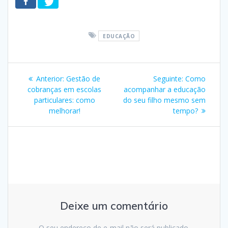
EDUCAÇÃO
Navegação
Post
Post
Anterior:
Gestão de
Seguinte:
Como
de
anterior:
seguinte:
cobranças em escolas
acompanhar a educação
particulares: como
do seu filho mesmo sem
Post
melhorar!
tempo?
Deixe um comentário
O seu endereço de e-mail não será publicado.