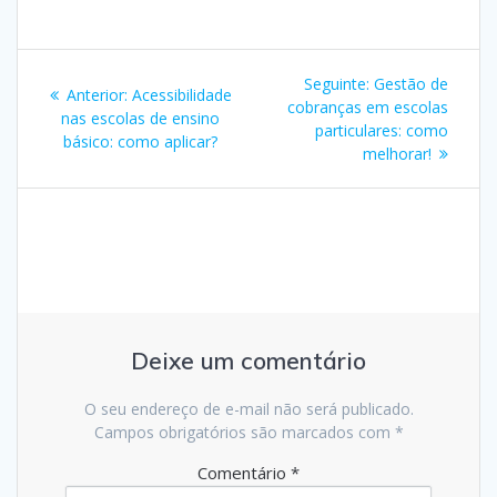
Navegação
Post
Seguinte:
Gestão de
Post
Anterior:
Acessibilidade
de
seguinte:
cobranças em escolas
anterior:
nas escolas de ensino
particulares: como
básico: como aplicar?
Post
melhorar!
Deixe um comentário
O seu endereço de e-mail não será publicado.
Campos obrigatórios são marcados com
*
Comentário
*