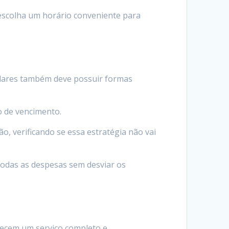
 escolha um horário conveniente para
culares também deve possuir formas
o de vencimento.
o, verificando se essa estratégia não vai
r todas as despesas sem desviar os
recem um serviço completo e