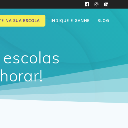
INDIQUE E GANHE
BLOG
TE NA SUA ESCOLA
 escolas
horar!