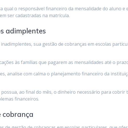
bra qual o responsável financeiro da mensalidade do aluno e
em ser cadastradas na matrícula.
os adimplentes
s inadimplentes, sua gestão de cobranças em escolas parti
cações às famílias que pagarem as mensalidades até o praz
s, analise com calma o planejamento financeiro da instituiçã
la possua, ao final do mês, o dinheiro necessário para cobri
lemas financeiros.
e cobrança
s de gestão de cobranças em escolas particulares, que ofe