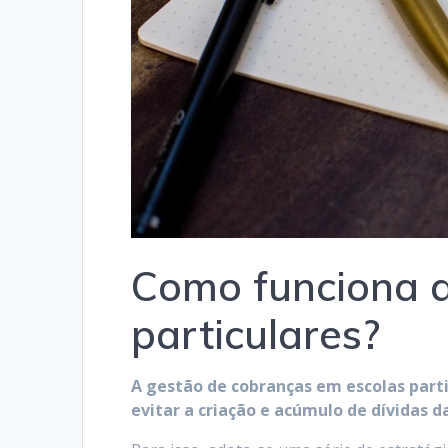
Como funciona a
particulares?
A gestão de cobranças em escolas part
evitar a criação e acúmulo de dívidas d