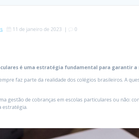
is
11 de janeiro de 2023
|
0
culares é uma estratégia fundamental para garantir a s
mpre faz parte da realidade dos colégios brasileiros. A que
uma gestão de cobranças em escolas particulares ou não: con
 estratégia.