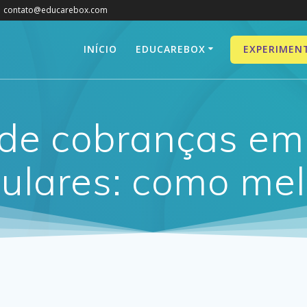
contato@educarebox.com
INÍCIO
EDUCAREBOX
EXPERIMEN
de cobranças em
culares: como mel