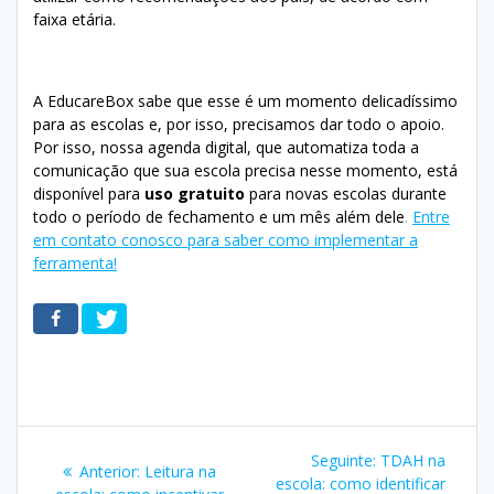
faixa etária.
A EducareBox sabe que esse é um momento delicadíssimo
para as escolas e, por isso, precisamos dar todo o apoio.
Por isso, nossa agenda digital, que automatiza toda a
comunicação que sua escola precisa nesse momento, está
disponível para
uso gratuito
para novas escolas durante
todo o período de fechamento e um mês além dele
.
Entre
em contato conosco para saber como implementar a
ferramenta!
Navegação
Post
Seguinte:
TDAH na
Post
Anterior:
Leitura na
de
seguinte:
escola: como identificar
anterior: