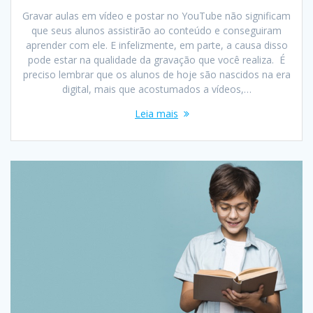
Gravar aulas em vídeo e postar no YouTube não significam
que seus alunos assistirão ao conteúdo e conseguiram
aprender com ele. E infelizmente, em parte, a causa disso
pode estar na qualidade da gravação que você realiza. É
preciso lembrar que os alunos de hoje são nascidos na era
digital, mais que acostumados a vídeos,…
Leia mais